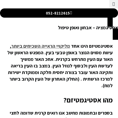
052-8212615
אסטיגמציה – אבחון ואופן טיפול
אסטיגמטיזם הינו אחד
מליקויי הראייה השכיחים ביותר
,
עיוות מסוים הנוצר באופן טבעי בעין. המפגש הראשון של
האור עם העין מתרחש בקרנית. אחכ האור ממשיך
לעדשת העין ולבסוף לנוזל העין. במצב בו העין בריאה
ותקינה האור עובר בצורה יחסית חלקה וממוקדת ישירות
למרכז הרשתית . (החלק האחרון של העין הקרוב ביותר
למח).
מהו אסטיגמטיזם?
בספרים ובתמונות מחשב אנו רואים קרנית שדומה לחצי