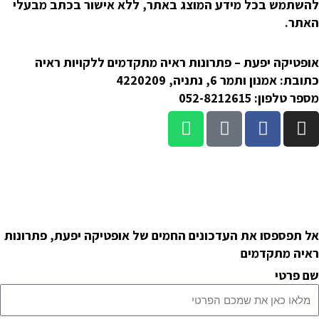
להשתמש בכל מידע המוצג באתר, ללא אישור בכתב מבעלי
האתר.
אופטיקה יפעת – פתרונות ראיה מתקדמים ללקויות ראיה
כתובת: אמנון ותמר 6, נתניה, 4220209
מספר טלפון: 052-8212615
W
W
F
I
h
a
a
n
a
z
c
s
תקנון האתר
t
e
e
t
מדיניות פרטיות
s
b
a
הצהרת נגישות
a
o
g
p
o
r
אל תפספסו את העדכונים החמים של אופטיקה יפעת, פתרונות
p
k
a
ראיה מתקדמים
m
שם פרטי