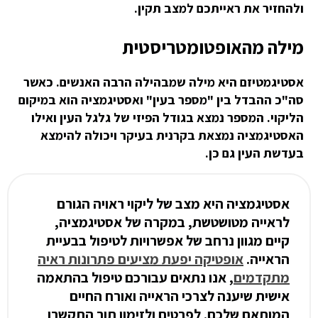
ולהחזיר את ראייתכם למצב תקין.
מילה מהאופטומטריסטית
אסטיגמטיזם היא מילה שמבהילה הרבה האנשים. כאשר
סה"כ ההבדל בין "מספר בעין" ואסטיגמציה הוא במיקום
הליקוי. המספר נמצא בגודל הפיזי של גלגל העין ואילו
האסטיגמציה נמצאת בקרנית בעיקר ויכולה להימצא
בעדשת העין גם כן.
אסטיגמציה היא מצב של ליקוי ראויה הגורם
לראייה מטושטשת, במקרה של אסטיגמציה,
קיים מגוון נרחב של אפשרויות לטיפול בבעיית
הראייה.
אופטיקה יפעת מציעים פתרונות ראיה
מתקדמים
, אנו נתאים עבורכם טיפול בהתאמה
אישית שיענה לצרכי הראייה ואורח החיים
המותאם שלכם. לפרטים ולזימון תור התקשרו