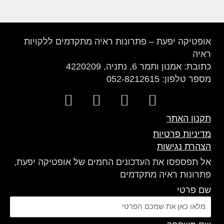
אופטיקה יפעת – פתרונות ראיה מתקדמים ללקויות
ראיה
כתובת: אמנון ותמר 6, נתניה, 4220209
מספר טלפון: 052-8212615
W
W
F
I
h
a
a
n
תקנון האתר
a
z
c
s
מדיניות פרטיות
t
e
e
t
הצהרת נגישות
s
b
a
אל תפספסו את העדכונים החמים של אופטיקה יפעת,
a
o
g
פתרונות ראיה מתקדמים
p
o
r
שם פרטי
p
k
a
m