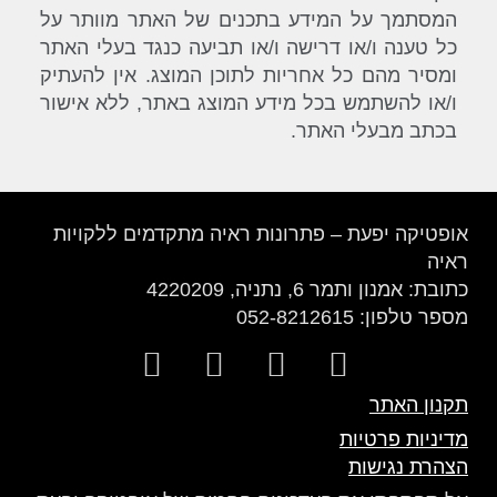
המסתמך על המידע בתכנים של האתר מוותר על
כל טענה ו/או דרישה ו/או תביעה כנגד בעלי האתר
ומסיר מהם כל אחריות לתוכן המוצג. אין להעתיק
ו/או להשתמש בכל מידע המוצג באתר, ללא אישור
בכתב מבעלי האתר.
אופטיקה יפעת – פתרונות ראיה מתקדמים ללקויות
ראיה
כתובת: אמנון ותמר 6, נתניה, 4220209
מספר טלפון: 052-8212615
W
W
F
I
h
a
a
n
תקנון האתר
a
z
c
s
מדיניות פרטיות
t
e
e
t
הצהרת נגישות
s
b
a