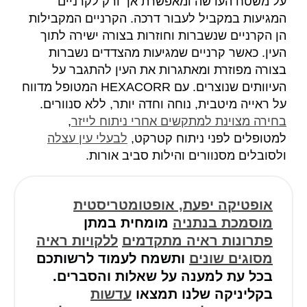
על משטח העדשה ומאפשרת אך ורק לקרניים
המגיעות במקביל לעבור דרכה. הקרניים המקבילות
הן הקרניים שנשברות וחוזרות בצורה ישירה לתוך
העין. כאשר קרניים שמגיעות מהצדדים נשברות
בצורה מפוזרת ומאתגרות את העין להתגבר על
העיוותים שנוצרים. עם HEXACORR המטופל מדווח
על ראייה מיטבית, נוחה וחדה יותר, ללא סנוורים.
בחירה מצוינת למתקשים אחרי ניתוח לייזר
,
למטופלים לפני ניתוח קטרקט,
לבעלי עין עצלה
ולסובלים מסנוורים והילות סביב אורות.
אופטיקה יפעת, אופטומטריסטית
מוסמכת בנתניה
מומחית במתן
פתרונות ראיה מתקדמים
ללקויות ראיה
מסוגים שונים
ותשמח לעמוד לרשותכם
בכל עת למענה על שאלות והסברים.
בקליניקה שלנו תמצאו
עדשות